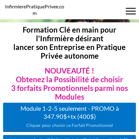
InfirmierePratiquePrivee.co
m
Formation Clé en main pour
l'Infirmière désirant
lancer son Entreprise en Pratique
Privée autonome
NOUVEAUTÉ !
Obtenez la Possibilité de choisir
3 forfaits Promotionnels parmi nos
Modules
Module 1-2-5 seulement - PROMO à
347.90$+tx (400$)
Cliquer pour choisir ce Forfait Promotionnel